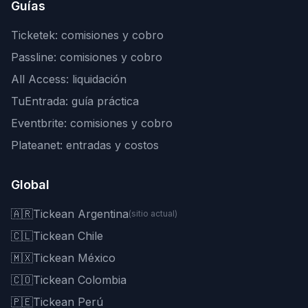
Guías
Ticketek: comisiones y cobro
Passline: comisiones y cobro
All Access: liquidación
TuEntrada: guía práctica
Eventbrite: comisiones y cobro
Plateanet: entradas y costos
Global
🇦🇷
Tickean Argentina
(sitio actual)
🇨🇱
Tickean Chile
🇲🇽
Tickean México
🇨🇴
Tickean Colombia
🇵🇪
Tickean Perú