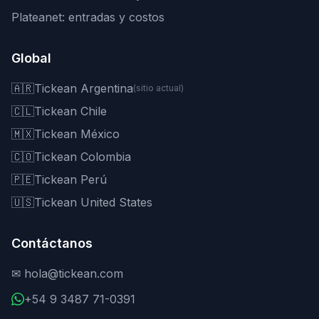
Plateanet: entradas y costos
Global
🇦🇷
Tickean Argentina
(sitio actual)
🇨🇱
Tickean Chile
🇲🇽
Tickean México
🇨🇴
Tickean Colombia
🇵🇪
Tickean Perú
🇺🇸
Tickean United States
Contáctanos
✉
hola@tickean.com
+54 9 3487 71-0391