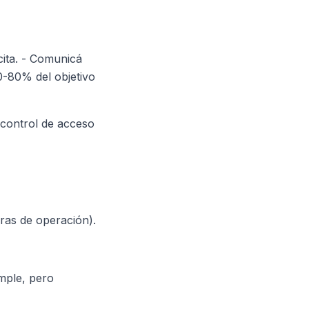
cita. - Comunicá
0-80% del objetivo
 control de acceso
oras de operación).
imple, pero