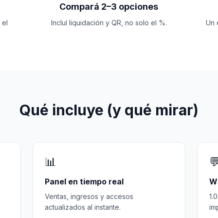
Compará 2–3 opciones
 el
Incluí liquidación y QR, no solo el %.
Un 
Qué incluye (y qué mirar)
📊

Panel en tiempo real
W
Ventas, ingresos y accesos
1.
actualizados al instante.
im