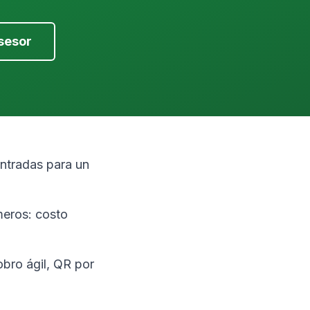
sesor
ntradas para un
meros: costo
obro ágil, QR por