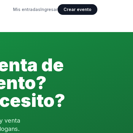
Mis entradas
Ingresar
Crear evento
enta de
ento?
cesito?
 y venta
logans.