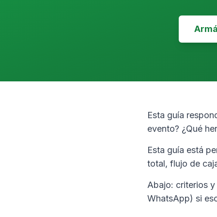
Armá 
Esta guía respon
evento? ¿Qué her
Esta guía está p
total, flujo de ca
Abajo: criterios 
WhatsApp) si eso