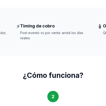
⚡
📱
Timing de cobro
O
dor,
Post-evento vs por venta: anotá los días
Q
reales.
¿Cómo funciona?
2