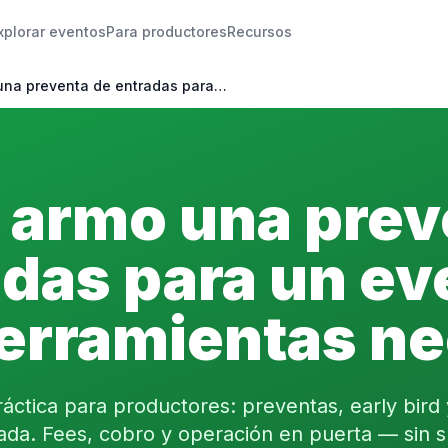
xplorar eventos
Para productores
Recursos
na preventa de entradas para…
armo una prev
adas para un ev
erramientas ne
áctica para productores: preventas, early bird
pada. Fees, cobro y operación en puerta — sin s