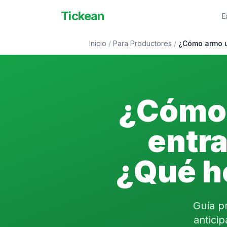
Tickean
E
Inicio
/
Para Productores
/
¿Cómo armo u
¿Cómo 
entr
¿Qué h
Guía pr
antici