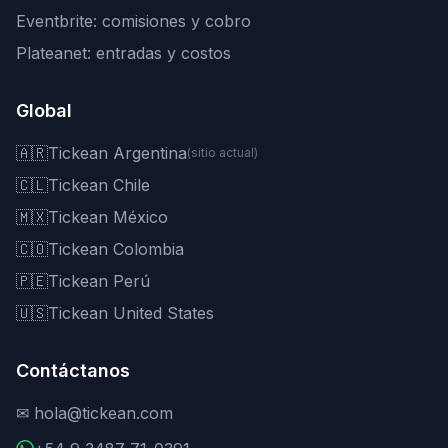
Eventbrite: comisiones y cobro
Plateanet: entradas y costos
Global
🇦🇷
Tickean Argentina
(sitio actual)
🇨🇱
Tickean Chile
🇲🇽
Tickean México
🇨🇴
Tickean Colombia
🇵🇪
Tickean Perú
🇺🇸
Tickean United States
Contáctanos
✉
hola@tickean.com