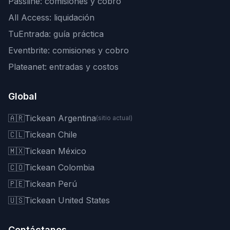
Passline: comisiones y cobro
All Access: liquidación
TuEntrada: guía práctica
Eventbrite: comisiones y cobro
Plateanet: entradas y costos
Global
🇦🇷
Tickean Argentina
(sitio actual)
🇨🇱
Tickean Chile
🇲🇽
Tickean México
🇨🇴
Tickean Colombia
🇵🇪
Tickean Perú
🇺🇸
Tickean United States
Contáctanos