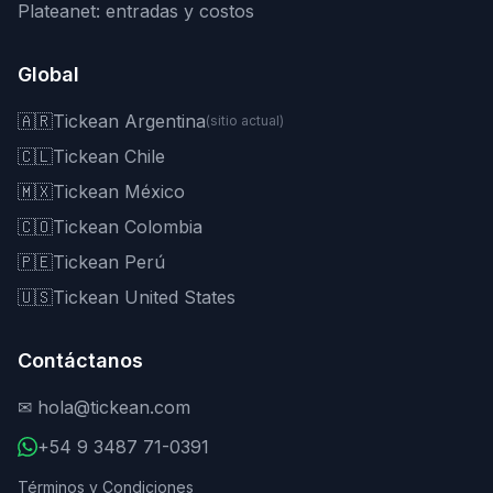
Plateanet: entradas y costos
Global
🇦🇷
Tickean Argentina
(sitio actual)
🇨🇱
Tickean Chile
🇲🇽
Tickean México
🇨🇴
Tickean Colombia
🇵🇪
Tickean Perú
🇺🇸
Tickean United States
Contáctanos
✉
hola@tickean.com
+54 9 3487 71-0391
Términos y Condiciones