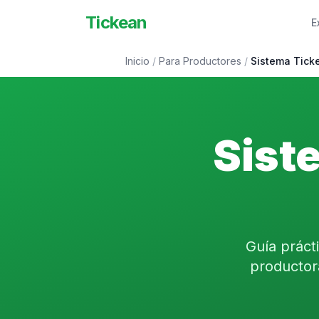
Tickean
E
Inicio
/
Para Productores
/
Sistema Tick
Sist
Guía práct
productor