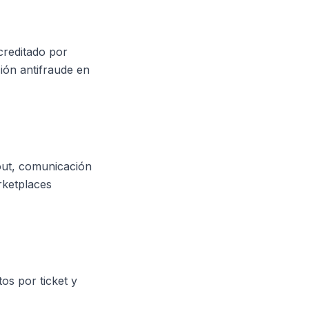
creditado por
ión antifraude en
out, comunicación
rketplaces
os por ticket y