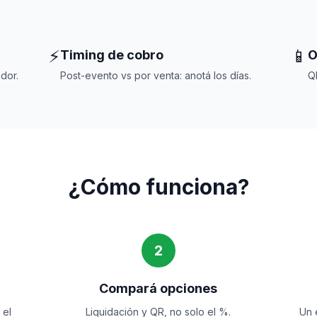
⚡
📱
Timing de cobro
O
dor.
Post-evento vs por venta: anotá los días.
Q
¿Cómo funciona?
2
Compará opciones
 el
Liquidación y QR, no solo el %.
Un 