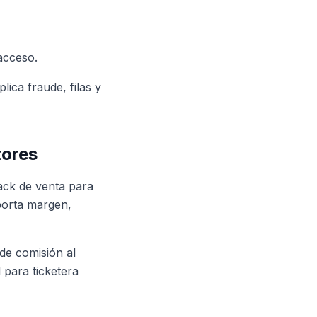
 acceso.
ica fraude, filas y
tores
ack de venta para
porta margen,
de comisión al
 para ticketera