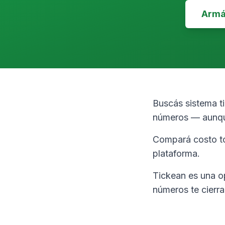
Armá 
Buscás sistema ti
números — aunque
Compará costo to
plataforma.
Tickean es una o
números te cierra