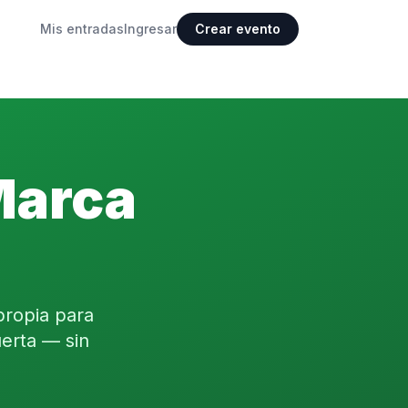
Mis entradas
Ingresar
Crear evento
Marca
propia para
erta — sin