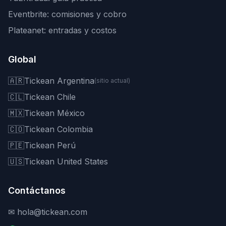
Eventbrite: comisiones y cobro
Plateanet: entradas y costos
Global
🇦🇷
Tickean Argentina
(sitio actual)
🇨🇱
Tickean Chile
🇲🇽
Tickean México
🇨🇴
Tickean Colombia
🇵🇪
Tickean Perú
🇺🇸
Tickean United States
Contáctanos
✉
hola@tickean.com