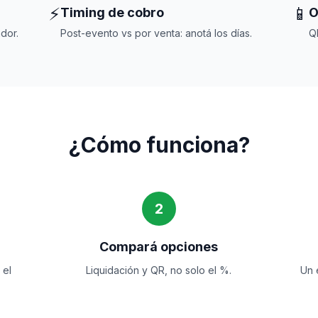
⚡
📱
Timing de cobro
O
dor.
Post-evento vs por venta: anotá los días.
Q
¿Cómo funciona?
2
Compará opciones
 el
Liquidación y QR, no solo el %.
Un 