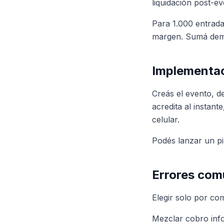
liquidación post-ev
Para 1.000 entrada
margen. Sumá demor
Implementac
Creás el evento, d
acredita al instan
celular.
Podés lanzar un pi
Errores comu
Elegir solo por com
Mezclar cobro info