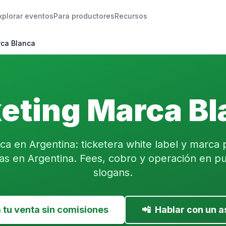
xplorar eventos
Para productores
Recursos
rca Blanca
eting Marca B
ica en Argentina: ticketera white label y marca 
as en Argentina. Fees, cobro y operación en pu
slogans.
tu venta sin comisiones
📲
Hablar con un a