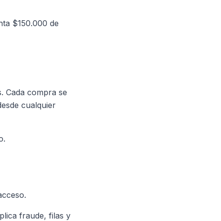
nta $150.000 de
os. Cada compra se
desde cualquier
o.
 acceso.
ica fraude, filas y