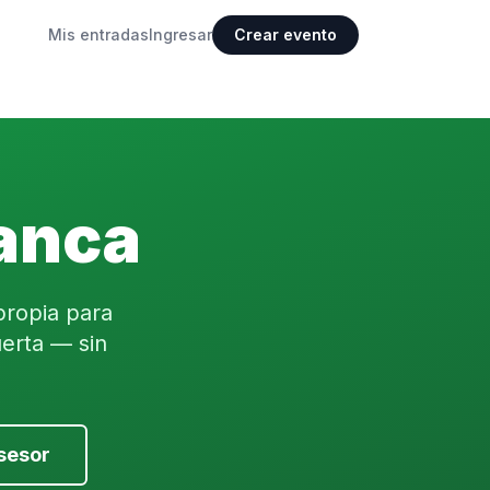
Mis entradas
Ingresar
Crear evento
lanca
propia para
erta — sin
sesor