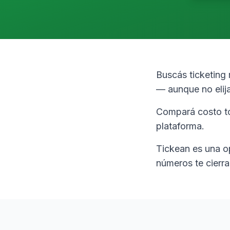
Buscás ticketing
— aunque no elij
Compará costo to
plataforma.
Tickean es una o
números te cierra