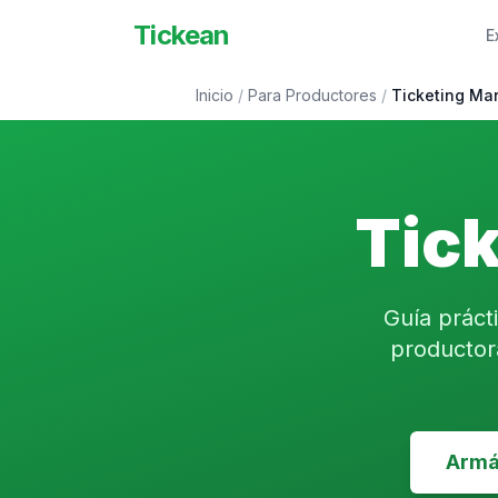
Tickean
E
Inicio
/
Para Productores
/
Ticketing Ma
Tick
Guía práct
productor
Armá 