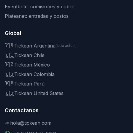
Eventbrite: comisiones y cobro
Plateanet: entradas y costos
Global
🇦🇷
Tickean Argentina
(sitio actual)
🇨🇱
Tickean Chile
🇲🇽
Tickean México
🇨🇴
Tickean Colombia
🇵🇪
Tickean Perú
🇺🇸
Tickean United States
Contáctanos
✉
hola@tickean.com