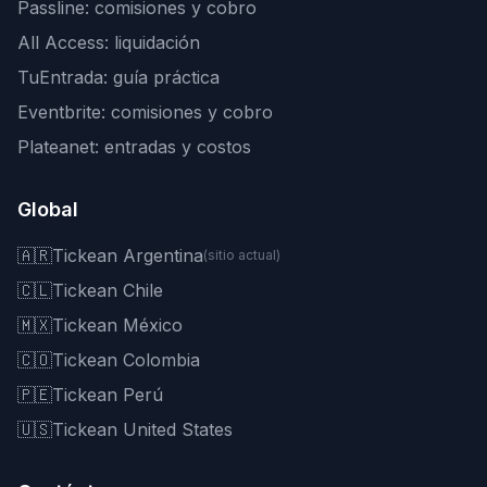
Passline: comisiones y cobro
All Access: liquidación
TuEntrada: guía práctica
Eventbrite: comisiones y cobro
Plateanet: entradas y costos
Global
🇦🇷
Tickean Argentina
(sitio actual)
🇨🇱
Tickean Chile
🇲🇽
Tickean México
🇨🇴
Tickean Colombia
🇵🇪
Tickean Perú
🇺🇸
Tickean United States