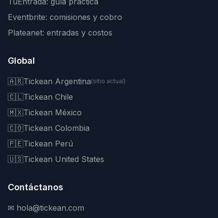
TuEntrada: guía práctica
Eventbrite: comisiones y cobro
Plateanet: entradas y costos
Global
🇦🇷
Tickean Argentina
(sitio actual)
🇨🇱
Tickean Chile
🇲🇽
Tickean México
🇨🇴
Tickean Colombia
🇵🇪
Tickean Perú
🇺🇸
Tickean United States
Contáctanos
✉
hola@tickean.com