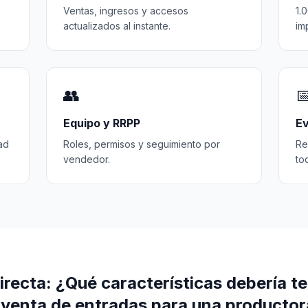
Ventas, ingresos y accesos
1.
actualizados al instante.
im
👥

Equipo y RRPP
Ev
ad
Roles, permisos y seguimiento por
Re
vendedor.
to
recta: ¿Qué características debería t
 venta de entradas para una producto