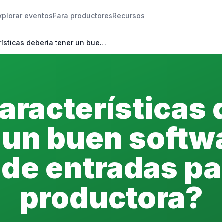
xplorar eventos
Para productores
Recursos
ísticas debería tener un bue…
aracterísticas 
 un buen softw
 de entradas pa
productora?