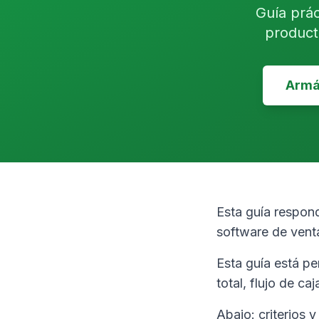
Guía prác
product
Armá 
Esta guía respond
software de vent
Esta guía está p
total, flujo de ca
Abajo: criterios 