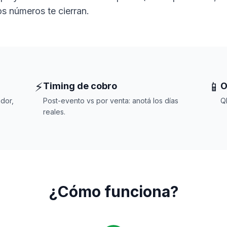
s números te cierran.
⚡
📱
Timing de cobro
O
dor,
Post-evento vs por venta: anotá los días
Q
reales.
¿Cómo funciona?