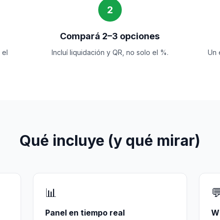
2
Compará 2–3 opciones
 el
Incluí liquidación y QR, no solo el %.
Un 
Qué incluye (y qué mirar)
📊

Panel en tiempo real
W