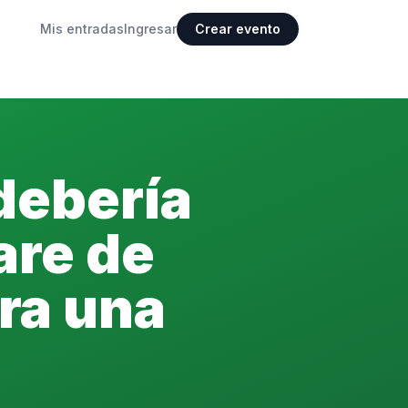
Mis entradas
Ingresar
Crear evento
debería
are de
ra una