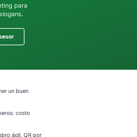
eting para
slogans.
sesor
ner un buen
meros: costo
obro ágil, QR por