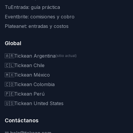
TuEntrada: guía práctica
Eventbrite: comisiones y cobro
Plateanet: entradas y costos
Global
🇦🇷
Tickean Argentina
(sitio actual)
🇨🇱
Tickean Chile
🇲🇽
Tickean México
🇨🇴
Tickean Colombia
🇵🇪
Tickean Perú
🇺🇸
Tickean United States
Contáctanos