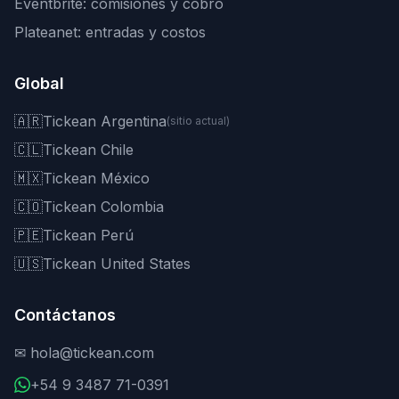
Eventbrite: comisiones y cobro
Plateanet: entradas y costos
Global
🇦🇷
Tickean Argentina
(sitio actual)
🇨🇱
Tickean Chile
🇲🇽
Tickean México
🇨🇴
Tickean Colombia
🇵🇪
Tickean Perú
🇺🇸
Tickean United States
Contáctanos
✉
hola@tickean.com
+54 9 3487 71-0391