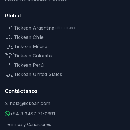
Global
🇦🇷
Tickean Argentina
(sitio actual)
🇨🇱
Tickean Chile
🇲🇽
Tickean México
🇨🇴
Tickean Colombia
🇵🇪
Tickean Perú
🇺🇸
Tickean United States
Contáctanos
✉
hola@tickean.com
+54 9 3487 71-0391
Términos y Condiciones